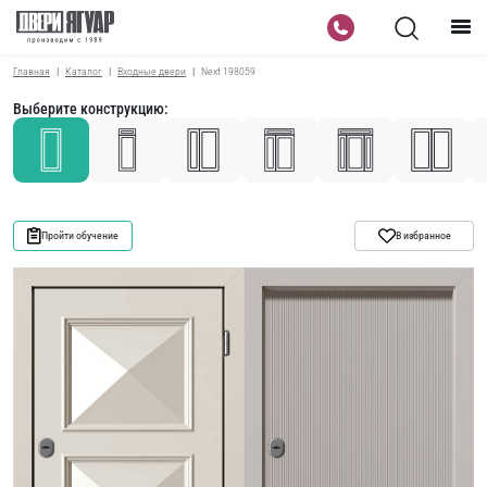
Главная
Каталог
Входные двери
Next 198059
Выберите конструкцию:
Пройти обучение
В избранное