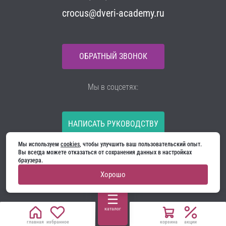
crocus@dveri-academy.ru
ОБРАТНЫЙ ЗВОНОК
Мы в соцсетях:
НАПИСАТЬ РУКОВОДСТВУ
Мы используем 
cookies
, чтобы улучшить ваш пользовательский опыт. 
Все материалы на сайте принадлежат компании
Вы всегда можете отказаться от сохранения данных в настройках 
ООО «Ягуар-М» — входные и межкомнатные двери
браузера.
производителя. Копирование запрещено!
Хорошо
Политика конфиденциальности
Договор оферты
Cookie
каталог
главная
избранное
корзина
акции