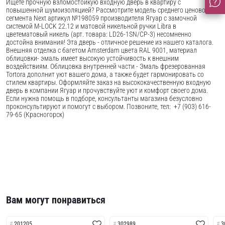
Ищете прочную взломостойкую входную дверь в квартиру с
повышенной шумоизоляцией? Рассмотрите модель среднего ценового
сегмента Next артикул №198059 производителя Ягуар с замочной
системой M-LOCK 22.12 и матовой никельной ручки Libra в
цветематовый никель (арт. товара: LD26-1SN/CP-3) несомненно
достойна внимания! Эта дверь - отличное решение из нашего каталога.
Внешняя отделка с багетом Amsterdam цвета RAL 9001, материал
облицовки- эмаль имеет высокую устойчивость к внешним
воздействиям. Облицовка внутренней части - Эмаль фрезерованная
Tortora дополнит уют вашего дома, а также будет гармонировать со
стилем квартиры. Оформляйте заказ на высококачественную входную
дверь в компании Ягуар и прочувствуйте уют и комфорт своего дома.
Если нужна помощь в подборе, консультанты магазина безусловно
проконсультируют и помогут с выбором. Позвоните, тел: +7 (903) 616-
79-65 (Красногорск)
Вам могут понравиться
201205
302989
3