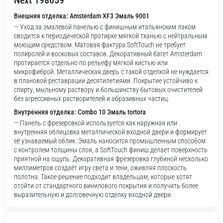
Next 198059
Внешняя отделка: Amsterdam XF3 Эмаль 9001
— Уход за эмалевой панелью с финишным итальянским лаком
сводится к периодической протирке мягкой тканью с нейтральным
моющим средством. Матовая фактура SoftTouch не требует
полиролей и восковых составов. Декоративный багет Amsterdam
протирается отдельно по рельефу мягкой кистью или
микрофиброй. Металлическая дверь с такой отделкой не нуждается
в плановой реставрации десятилетиями. Покрытие устойчиво к
спирту, мыльному раствору и большинству бытовых очистителей
без агрессивных растворителей и абразивных частиц.
Внутренняя отделка: Combo 10 Эмаль tortora
— Панель с фрезеровкой используется как наружная или
внутренняя облицовка металлической входной двери и формирует
её узнаваемый облик. Эмаль наносится промышленным способом
с контролем толщины слоя, а SoftTouch финиш делает поверхность
приятной на ощупь. Декоративная фрезеровка глубиной несколько
миллиметров создаёт игру света и тени, оживляя плоскость
полотна. Такое решение подходит владельцам, которые хотят
отойти от стандартного винилового покрытия и получить более
выразительную и долговечную отделку входной двери.