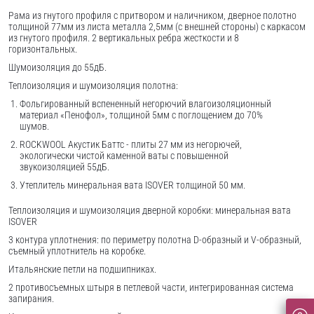
Рама из гнутого профиля с притвором и наличником, дверное полотно
толщиной 77мм из листа металла 2,5мм (с внешней стороны) c каркасом
из гнутого профиля. 2 вертикальных ребра жесткости и 8
горизонтальных.
Шумоизоляция до 55дБ.
Теплоизоляция и шумоизоляция полотна:
Фольгированный вспененный негорючий влагоизоляционный
материал «Пенофол», толщиной 5мм с поглощением до 70%
шумов.
ROCKWOOL Акустик Баттс - плиты 27 мм из негорючей,
экологически чистой каменной ваты с повышенной
звукоизоляцией 55дБ.
Утеплитель минеральная вата ISOVER толщиной 50 мм.
Теплоизоляция и шумоизоляция дверной коробки: минеральная вата
ISOVER
3 контура уплотнения: по периметру полотна D-образный и V-образный,
съемный уплотнитель на коробке.
Итальянские петли на подшипниках.
2 противосъемных штыря в петлевой части, интегрированная система
запирания.