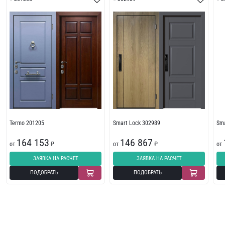
Termo 201205
Smart Lock 302989
Sma
164 153
146 867
от
₽
от
₽
от
ЗАЯВКА НА РАСЧЕТ
ЗАЯВКА НА РАСЧЕТ
ПОДОБРАТЬ
ПОДОБРАТЬ