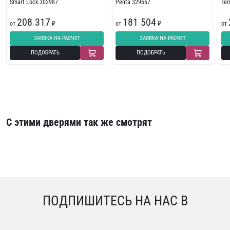
Smart Lock 302987
Penta 329667
Te
208 317
181 504
от
₽
от
₽
от
ЗАЯВКА НА РАСЧЕТ
ЗАЯВКА НА РАСЧЕТ
ПОДОБРАТЬ
ПОДОБРАТЬ
С этими дверями так же смотрят
ПОДПИШИТЕСЬ НА НАС В