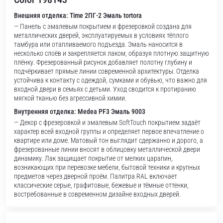
Внешняя отделка: Time 2ПГ-2 Эмаль tortora
— Панель с эмалевым покрытием и фрезеровкой создана для
металлических дверей, эксплуатируемых в условиях тёплого
тамбура или отапливаемого подъезда. Эмаль наносится в
несколько слоёв и закрепляется лаком, образуя плотную защитную
плёнку. Фрезерованный рисунок добавляет полотну глубину и
подчёркивает прямые линии современной архитектуры. Отделка
устойчива к контакту с одеждой, сумками и обувью, что важно для
входной двери в семьях с детьми. Уход сводится к протиранию
мягкой тканью без агрессивной химии.
Внутренняя отделка: Medea PF3 Эмаль 9003
— Декор с фрезеровкой и эмалевым SoftTouch покрытием задаёт
характер всей входной группы и определяет первое впечатление о
квартире или доме. Матовый тон выглядит сдержанно и дорого, а
фрезерованные линии вносят в облицовку металлической двери
динамику. Лак защищает покрытие от мелких царапин,
возникающих при перевозке мебели, бытовой техники и крупных
предметов через дверной проём. Палитра RAL включает
классические серые, графитовые, бежевые и тёмные оттенки,
востребованные в современном дизайне входных дверей.