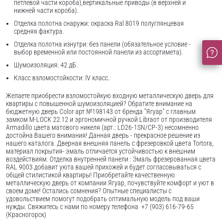
петлевой части короба),вертикальные приводы (в верхней и
нижней части короба).
Отделка полотна снаружи: окраска Ral 8019 полуглянцевая
средняя фактура.
Отделка полотна изнутри: без панели (обязательное условие -
выбор временной или постоянной панели из ассортимета).
Шумоизоляция: 42 дБ.
Класс взломостойкости: IV класс.
Желаете приобрести взломостойкую входную металлическую дверь для
квартиры с повышенной шумоизоляцией? Обратите внимание на
бюджетную дверь Color арт №198143 от бренда "Ягуар" с главным
замком M-LOCK 22.12 и эргономичной ручкой Libraот от производителя
Armadillo цвета матового никеля (арт.: LD26-1SN/CP-3) несомненно
достойна Вашего внимания! Данная дверь - прекрасное решение из
нашего каталога. Дверная внешняя панель с фрезеровкой цвета Tortora,
материал покрытия- эмаль отличается устойчивостью к внешним
воздействиям. Отделка внутренней панели : Эмаль фрезерованная цвета
RAL 9003 добавит уюта вашей прихожей и будет согласовываться с
общей стилистикой квартиры! Приобретайте качественную
металлическую дверь от компании Ягуар, почувствуйте комфорт и уют в
своем доме! Остались сомнения? Опытные специалисты с
удовольствием помогут подобрать оптимальную модель под ваши
нужды. Свяжитесь с нами по номеру телефона +7 (903) 616-79-65
(Красногорск)