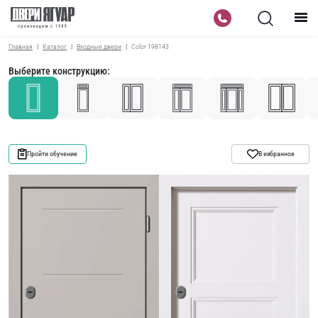
Главная
Каталог
Входные двери
Color 198143
Выберите конструкцию:
Пройти обучение
В избранное