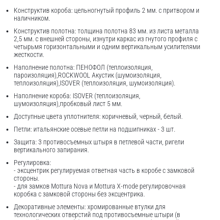
Конструктив короба: цельногнутый профиль 2 мм. с притвором и
наличником.
Конструктив полотна: толщина полотна 83 мм. из листа металла
2,5 мм. с внешней стороны, изнутри каркас из гнутого профиля с
четырьмя горизонтальными и одним вертикальным усилителями
жесткости.
Наполнение полотна: ПЕНОФОЛ (теплоизоляция,
пароизоляция),ROCKWOOL Акустик (шумоизоляция,
теплоизоляция),ISOVER (теплоизоляция, шумоизоляция).
Наполнение короба: ISOVER (теплоизоляция,
шумоизоляция),пробковый лист 5 мм.
Доступные цвета уплотнителя: коричневый, черный, белый.
Петли: итальянские осевые петли на подшипниках - 3 шт.
Защита: 3 противосъемных штыря в петлевой части, ригели
вертикального запирания.
Регулировка:
- эксцентрик регулируемая ответная часть в коробе с замковой
стороны.
- для замков Mottura Nova и Mottura X-mode регулировочная
коробка с замковой стороны без эксцентрика.
Декоративные элементы: хромированные втулки для
технологических отверстий под противосъемные штыри (в