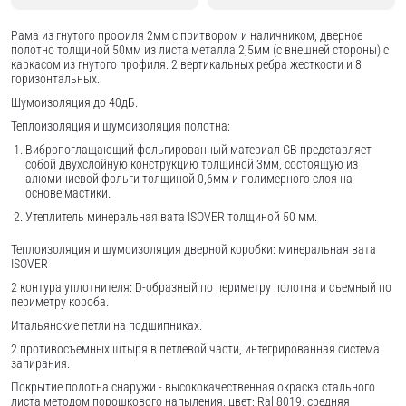
Рама из гнутого профиля 2мм с притвором и наличником, дверное
полотно толщиной 50мм из листа металла 2,5мм (с внешней стороны) c
каркасом из гнутого профиля. 2 вертикальных ребра жесткости и 8
горизонтальных.
Шумоизоляция до 40дБ.
Теплоизоляция и шумоизоляция полотна:
Вибропоглащающий фольгированный материал GB представляет
собой двухслойную конструкцию толщиной 3мм, состоящую из
алюминиевой фольги толщиной 0,6мм и полимерного слоя на
основе мастики.
Утеплитель минеральная вата ISOVER толщиной 50 мм.
Теплоизоляция и шумоизоляция дверной коробки: минеральная вата
ISOVER
2 контура уплотнителя: D-образный по периметру полотна и съемный по
периметру короба.
Итальянские петли на подшипниках.
2 противосъемных штыря в петлевой части, интегрированная система
запирания.
Покрытие полотна снаружи - высококачественная окраска стального
листа методом порошкового напыления, цвет: Ral 8019, средняя