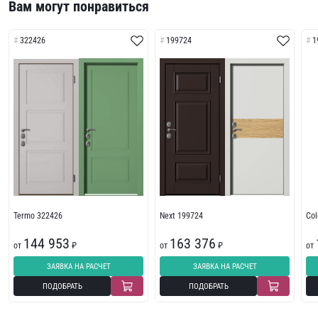
Вам могут понравиться
322426
199724
1
Termo 322426
Next 199724
Col
144 953
163 376
от
₽
от
₽
от
ЗАЯВКА НА РАСЧЕТ
ЗАЯВКА НА РАСЧЕТ
ПОДОБРАТЬ
ПОДОБРАТЬ