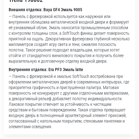
Внешняя отделка: Baya GF4 Эмаль 9005
— Панель с фрезеровкой используется как наружная или
внутренняя облицовка металлической входной двери и формирует
её узнаваемый облик. Эмаль наносится промышленным способом
с контролем толщины слоя, а SoftTouch финиш делает поверхность
приятной на ощупь. Декоративная фрезеровка глубиной несколько
миллиметров создаёт игру света и тени, оживляя плоскость
полотна. Такое решение подходит владельцам, которые хотят
отойти от стандартного винилового покрытия и получить более
выразительную и долговечную отделку входной двери.
Внутренняя отделка: Era PF3 Эмаль latte
— Панель с фрезеровкой и эмалью SoftTouch востребована при
оформлении металлических дверей в современных интерьерах, где
приоритетна графичность и приглушённая палитра. Матовая
поверхность не конкурирует с другими отделочными материалами,
а декоративный рельеф добавляет полотну индивидуальности.
Лаковое покрытие отвечает за устойчивость к чистящим
средствам и бытовым повреждениям. Такая отделка превращает
входную дверь в полноценный архитектурный элемент прихожей,
согласованный с напольным покрытием, стеновыми панелями и
элементами освещения.