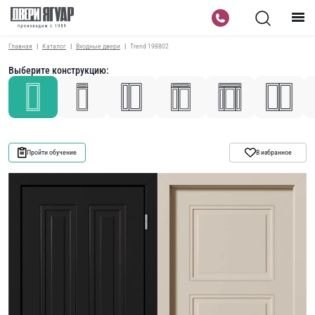
Главная
Каталог
Входные двери
Trend 198802
Выберите конструкцию:
Пройти обучение
В избранное