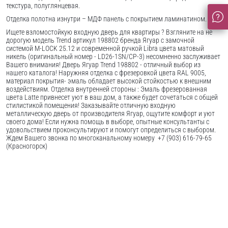
текстура, полуглянцевая.
Отделка полотна изнутри – МДФ панель с покрытием ламинатином.
Ищете взломостойкую входную дверь для квартиры ? Взгляните на не
дорогую модель Trend артикул 198802 бренда Ягуар с замочной
системой M-LOCK 25.12 и современной ручкой Libra цвета матовый
никель (оригинальный номер - LD26-1SN/CP-3) несомненно заслуживает
Вашего внимания! Дверь Ягуар Trend 198802 - отличный выбор из
нашего каталога! Наружняя отделка с фрезеровкой цвета RAL 9005,
материал покрытия- эмаль обладает высокой стойкостью к внешним
воздействиям. Отделка внутренней стороны : Эмаль фрезерованная
цвета Latte привнесет уют в ваш дом, а также будет сочетаться с общей
стилистикой помещения! Заказывайте отличную входную
металлическую дверь от производителя Ягуар, ощутите комфорт и уют
своего дома! Если нужна помощь в выборе, опытные консультанты с
удовольствием проконсультируют и помогут определиться с выбором.
Ждем Вашего звонка по многоканальному номеру +7 (903) 616-79-65
(Красногорск)