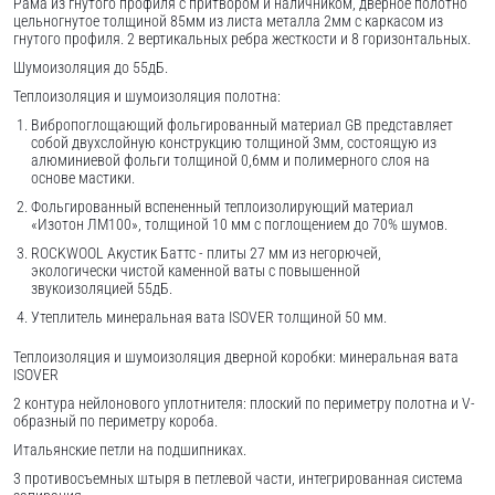
Рама из гнутого профиля с притвором и наличником, дверное полотно
цельногнутое толщиной 85мм из листа металла 2мм c каркасом из
гнутого профиля. 2 вертикальных ребра жесткости и 8 горизонтальных.
Шумоизоляция до 55дБ.
Теплоизоляция и шумоизоляция полотна:
Вибропоглощающий фольгированный материал GB представляет
собой двухслойную конструкцию толщиной 3мм, состоящую из
алюминиевой фольги толщиной 0,6мм и полимерного слоя на
основе мастики.
Фольгированный вспененный теплоизолирующий материал
«Изотон ЛМ100», толщиной 10 мм с поглощением до 70% шумов.
ROCKWOOL Акустик Баттс - плиты 27 мм из негорючей,
экологически чистой каменной ваты с повышенной
звукоизоляцией 55дБ.
Утеплитель минеральная вата ISOVER толщиной 50 мм.
Теплоизоляция и шумоизоляция дверной коробки: минеральная вата
ISOVER
2 контура нейлонового уплотнителя: плоский по периметру полотна и V-
образный по периметру короба.
Итальянские петли на подшипниках.
3 противосъемных штыря в петлевой части, интегрированная система