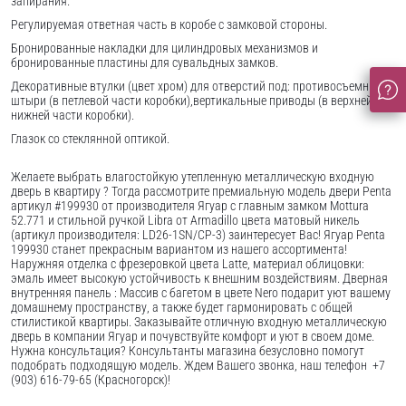
запирания.
Регулируемая ответная часть в коробе с замковой стороны.
Бронированные накладки для цилиндровых механизмов и
бронированные пластины для сувальдных замков.
Декоративные втулки (цвет хром) для отверстий под: противосъемные
штыри (в петлевой части коробки),вертикальные приводы (в верхней и
нижней части коробки).
Глазок со стеклянной оптикой.
Желаете выбрать влагостойкую утепленную металлическую входную
дверь в квартиру ? Тогда рассмотрите премиальную модель двери Penta
артикул #199930 от производителя Ягуар с главным замком Mottura
52.771 и стильной ручкой Libra от Armadillo цвета матовый никель
(артикул производителя: LD26-1SN/CP-3) заинтересует Вас! Ягуар Penta
199930 станет прекрасным вариантом из нашего ассортимента!
Наружняя отделка с фрезеровкой цвета Latte, материал облицовки:
эмаль имеет высокую устойчивость к внешним воздействиям. Дверная
внутренняя панель : Массив с багетом в цвете Nero подарит уют вашему
домашнему пространству, а также будет гармонировать с общей
стилистикой квартиры. Заказывайте отличную входную металлическую
дверь в компании Ягуар и почувствуйте комфорт и уют в своем доме.
Нужна консультация? Консультанты магазина безусловно помогут
подобрать подходящую модель. Ждем Вашего звонка, наш телефон +7
(903) 616-79-65 (Красногорск)!