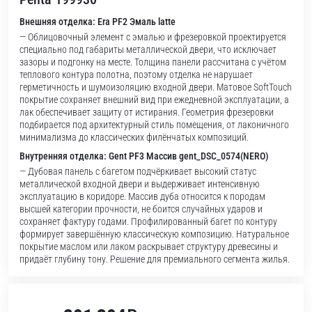
Внешняя отделка: Era PF2 Эмаль latte
— Облицовочный элемент с эмалью и фрезеровкой проектируется
специально под габариты металлической двери, что исключает
зазоры и подгонку на месте. Толщина панели рассчитана с учётом
теплового контура полотна, поэтому отделка не нарушает
герметичность и шумоизоляцию входной двери. Матовое SoftTouch
покрытие сохраняет внешний вид при ежедневной эксплуатации, а
лак обеспечивает защиту от истирания. Геометрия фрезеровки
подбирается под архитектурный стиль помещения, от лаконичного
минимализма до классических филёнчатых композиций.
Внутренняя отделка: Gent PF3 Массив gent_DSC_0574(NERO)
— Дубовая панель с багетом подчёркивает высокий статус
металлической входной двери и выдерживает интенсивную
эксплуатацию в коридоре. Массив дуба относится к породам
высшей категории прочности, не боится случайных ударов и
сохраняет фактуру годами. Профилированный багет по контуру
формирует завершённую классическую композицию. Натуральное
покрытие маслом или лаком раскрывает структуру древесины и
придаёт глубину тону. Решение для премиального сегмента жилья.