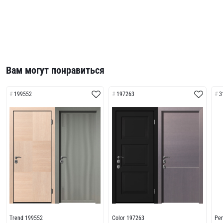
Вам могут понравиться
199552
197263
3
Trend 199552
Color 197263
Pe