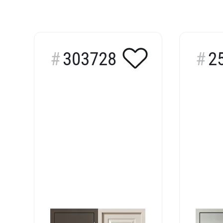
303728
2