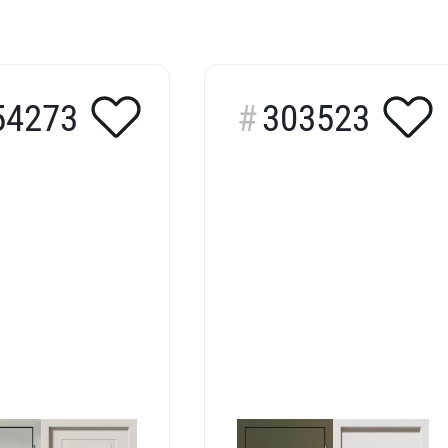
54273
303523