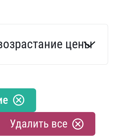
ие
Удалить все