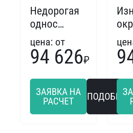
Недорогая
Из
одностворчатая
ок
дверь
вх
цена:
от
цен
Next
дв
94 626
9
₽
303728
Nex
next
254
МД
ЗАЯВКА НА
ЗА
ПОДОБРАТ
РАСЧЕТ