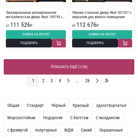
Эмалированная шпонированная
Чёрная стальная дверь Next 301207 с
металлическая дверь Next 199194 с
зеркалом для жилого помещения
повышенной шумоизоляцией
111 526
112 676
от
₽
от
₽
ЗАЯВКА НА РАСЧЕТ
ЗАЯВКА НА РАСЧЕТ
ПОДОБРАТЬ
ПОДОБРАТЬ
ПОКАЗАТЬ ЕЩЁ (1/26)
1
2
3
4
5
...
26
Общая
Стандарт
Чёрный
Красный
одностворчатые
Морозостойкие
Недорогие
С багетом
С молдингом
с фрамугой
полуторные
МДФ
Синий
Окрашенные