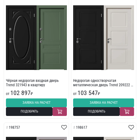
Чёрная недорогая входная дверь
Недорогая одностворчатая
Trend 321943 в квартиру
металлическая дверь Trend 209222 с
фрезеровкой
102 897
103 547
от
₽
от
₽
ЗАЯВКА НА РАСЧЕТ
ЗАЯВКА НА РАСЧЕТ
ПОДОБРАТЬ
ПОДОБРАТЬ
198757
198617