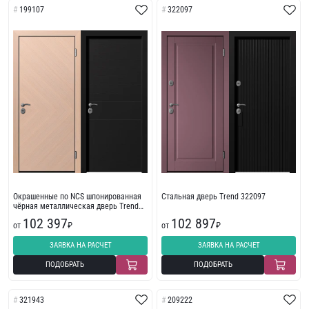
199107
322097
Окрашенные по NCS шпонированная
Стальная дверь Trend 322097
чёрная металлическая дверь Trend
199107
102 397
102 897
от
₽
от
₽
ЗАЯВКА НА РАСЧЕТ
ЗАЯВКА НА РАСЧЕТ
ПОДОБРАТЬ
ПОДОБРАТЬ
321943
209222