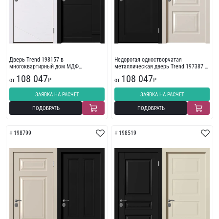
Дверь Trend 198157 в
Недорогая одностворчатая
многоквартирный дом МДФ
металлическая дверь Trend 197387 с
крашенные по Ral
фрезеровкой
108 047
108 047
от
₽
от
₽
ЗАЯВКА НА РАСЧЕТ
ЗАЯВКА НА РАСЧЕТ
ПОДОБРАТЬ
ПОДОБРАТЬ
198799
198519